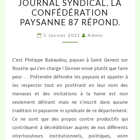
JOURNAL SYNDICAL, LA
DE
CONFÉDÉRATION
LA
PAYSANNE 87 RÉPOND.
COORDINATION
RURALE
5 Janvier 2021
Admin
87
DANS
LEUR
C’est Philippe Babaudou, paysan à Saint Genest sur
JOURNAL
Roselle qui s’en charge ! Donner envie plutôt que faire
SYNDICAL,
peur … Prétendre défendre les paysans et appeler à
LA
les respecter tout en proférant en leur nom des
CONFÉDÉRATION
menaces et des incitations à la haine est non
PAYSANNE
seulement délirant mais ne s’inscrit dans aucune
87
tradition ni paysanne ni syndicale de ce département.
RÉPOND.
Ce ne sont que des propos contre productifs qui
contribuent à décrédibiliser auprès de nos différents
interlocuteurs institutionnels, politiques, voire