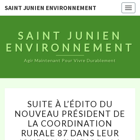
SAINT JUNIEN ENVIRONNEMENT
Togg
navig
SAINT JUNIEN
ENVIRONNEMENT
Agir Maintenant Pour Vivre Durablement
SUITE
SUITE À L’ÉDITO DU
À
NOUVEAU PRÉSIDENT DE
L’ÉDITO
LA COORDINATION
DU
NOUVEAU
RURALE 87 DANS LEUR
PRÉSIDENT