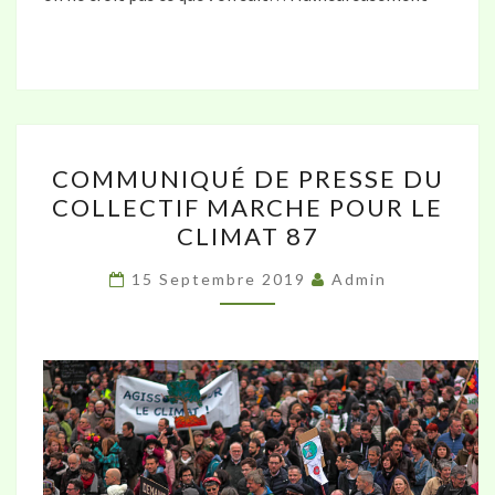
COMMUNIQUÉ
COMMUNIQUÉ DE PRESSE DU
DE
COLLECTIF MARCHE POUR LE
PRESSE
CLIMAT 87
DU
COLLECTIF
15 Septembre 2019
Admin
MARCHE
POUR
LE
CLIMAT
87