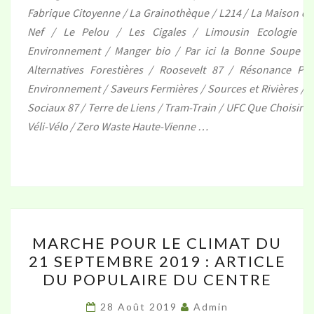
Fabrique Citoyenne / La Grainothèque / L214 / La Maison de l
Nef / Le Pelou / Les Cigales / Limousin Ecologie /
Environnement / Manger bio / Par ici la Bonne Soupe /
Alternatives Forestières / Roosevelt 87 / Résonance Pail
Environnement / Saveurs Fermières / Sources et Rivières / 
Sociaux 87 / Terre de Liens / Tram-Train / UFC Que Choisir d
Véli-Vélo / Zero Waste Haute-Vienne …
MARCHE
MARCHE POUR LE CLIMAT DU
POUR
21 SEPTEMBRE 2019 : ARTICLE
LE
DU POPULAIRE DU CENTRE
CLIMAT
DU
28 Août 2019
Admin