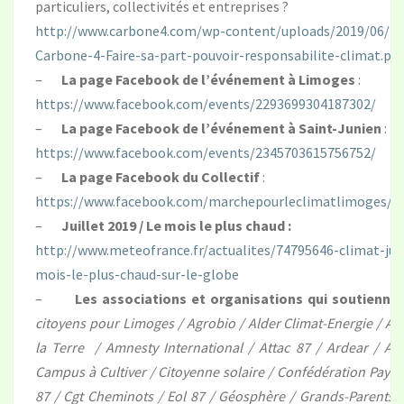
particuliers, collectivités et entreprises ?
http://www.carbone4.com/wp-content/uploads/2019/06/Pu
Carbone-4-Faire-sa-part-pouvoir-responsabilite-climat.pdf
–
La page Facebook de l’événement à Limoges
:
https://www.facebook.com/events/2293699304187302/
–
La page Facebook de l’événement à Saint-Junien
:
https://www.facebook.com/events/2345703615756752/
–
La page Facebook du Collectif
:
https://www.facebook.com/marchepourleclimatlimoges/
–
Juillet 2019 / Le mois le plus chaud :
http://www.meteofrance.fr/actualites/74795646-climat-juil
mois-le-plus-chaud-sur-le-globe
–
Les associations et organisations qui soutienne
citoyens pour Limoges / Agrobio / Alder Climat-Energie / Alt
la Terre / Amnesty International / Attac 87 / Ardear / A
Campus à Cultiver / Citoyenne solaire / Confédération Paysan
87 / Cgt Cheminots / Eol 87 / Géosphère / Grands-Parents p