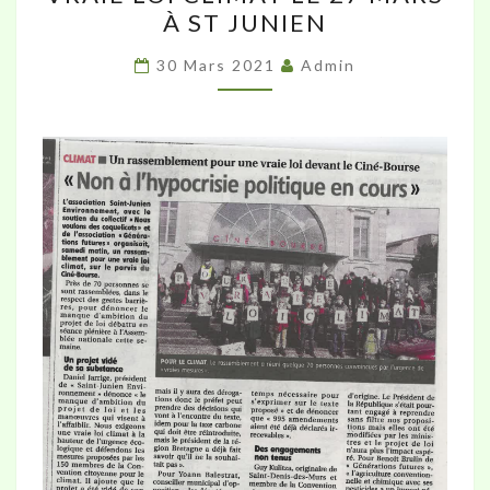
UNE
À ST JUNIEN
VRAIE
LOI
30 Mars 2021
Admin
CLIMAT
LE
27
MARS
À
ST
JUNIEN