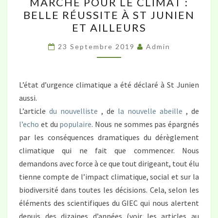
MARCHE POUR LE CLIMAT :
POUR
BELLE RÉUSSITE À ST JUNIEN
LE
ET AILLEURS
CLIMAT
:
23 Septembre 2019
Admin
BELLE
RÉUSSITE
À
L’état d’urgence climatique a été déclaré à St Junien
ST
aussi.
JUNIEN
L’article
du nouvelliste
, de
la nouvelle abeille
, de
ET
l’echo
et du
populaire
. Nous ne sommes pas épargnés
AILLEURS
par les conséquences dramatiques du dérèglement
climatique qui ne fait que commencer. Nous
demandons avec force à ce que tout dirigeant, tout élu
tienne compte de l’impact climatique, social et sur la
biodiversité dans toutes les décisions. Cela, selon les
éléments des scientifiques du GIEC qui nous alertent
depuis des dizaines d’années (voir les articles au