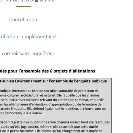
ET/OU
CHEMINS
RURAUX,
Contribution
SIS
ribution complémentaire
AUX
VILLAGES
s commissaire enquêteur
DE
LES
VIGNES,
BERNÈZE,
LA
SAGNE-
BARRAT,
LE
GRAND