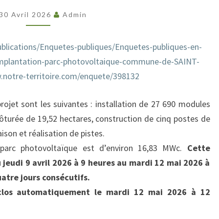
PHOTOVOLTAÏQUE
30 Avril 2026
Admin
ST
MARTIN
ublications/Enquetes-publiques/Enquetes-publiques-en-
DE
mplantation-parc-photovoltaique-commune-de-SAINT-
JUSSAC
.notre-territoire.com/enquete/398132
projet sont les suivantes : installation de 27 690 modules
ôturée de 19,52 hectares, construction de cinq postes de
ison et réalisation de pistes.
t parc photovoltaïque est d’environ 16,83 MWc.
Cette
jeudi 9 avril 2026 à 9 heures au mardi 12 mai 2026 à
atre jours consécutifs.
a clos automatiquement le mardi 12 mai 2026 à 12