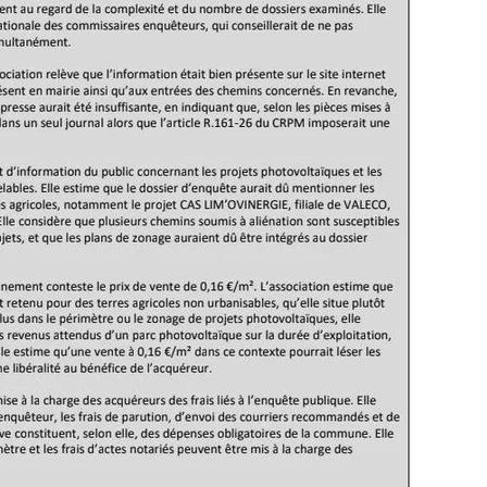
MONTEIL,
LE
PONT
PEGET,
ETRUCHAPT,
BOISJEUNE,
LA
BACHELLERIE,
AULBROCHE,
LE
TRIANON,
LE
CHALET,
LA
VAREILLE