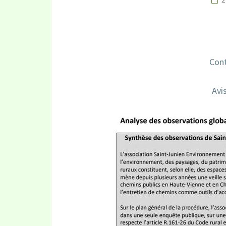
Cont
Avi