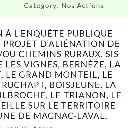
Category:
Nos Actions
CONTRIBUTION
 À L’ENQUÊTE PUBLIQUE
À
 PROJET D’ALIÉNATION DE
L’ENQUÊTE
/OU CHEMINS RURAUX, SIS
PUBLIQUE
PORTANT
 LES VIGNES, BERNÈZE, LA
SUR
, LE GRAND MONTEIL, LE
LE
TRUCHAPT, BOISJEUNE, LA
PROJET
ULBROCHE, LE TRIANON, LE
D’ALIÉNATION
EILLE SUR LE TERRITOIRE
DE
23
NE DE MAGNAC-LAVAL.
PORTIONS
3 Juillet 2026
Admin