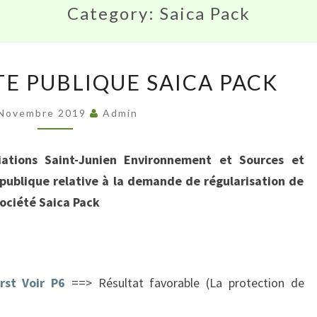
Category:
Saica Pack
AVIS
TE PUBLIQUE SAICA PACK
D’ENQUÊTE
PUBLIQUE
 Novembre 2019
Admin
SAICA
PACK
iations Saint-Junien Environnement et Sources et
 publique relative à la demande de régularisation de
société Saica Pack
rst Voir P6
==> Résultat favorable (La protection de