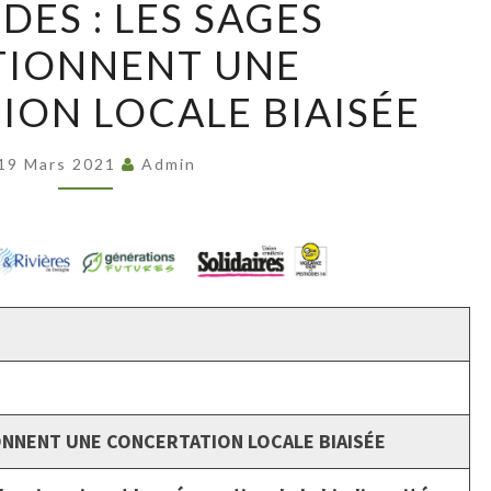
DES : LES SAGES
:
TIONNENT UNE
LES
SAGES
ON LOCALE BIAISÉE
SANCTIONNENT
UNE
19 Mars 2021
Admin
CONCERTATION
LOCALE
BIAISÉE
IONNENT UNE CONCERTATION LOCALE BIAISÉE