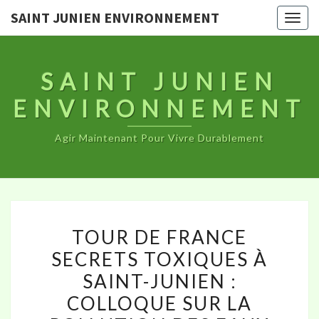
SAINT JUNIEN ENVIRONNEMENT
Togg
navig
SAINT JUNIEN
ENVIRONNEMENT
Agir Maintenant Pour Vivre Durablement
TOUR
TOUR DE FRANCE
DE
SECRETS TOXIQUES À
FRANCE
SAINT-JUNIEN :
SECRETS
TOXIQUES
COLLOQUE SUR LA
À