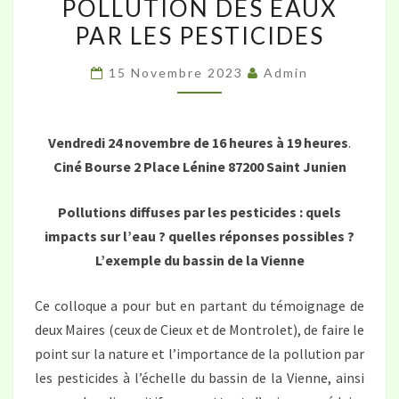
POLLUTION DES EAUX
SAINT-
PAR LES PESTICIDES
JUNIEN
:
15 Novembre 2023
Admin
COLLOQUE
SUR
LA
Vendredi 24 novembre de 16 heures à 19 heures
.
POLLUTION
Ciné Bourse 2 Place Lénine 87200 Saint Junien
DES
Pollutions diffuses par les pesticides : quels
EAUX
impacts sur l’eau ? quelles réponses possibles ?
PAR
L’exemple du bassin de la Vienne
LES
PESTICIDES
Ce colloque a pour but en partant du témoignage de
deux Maires (ceux de Cieux et de Montrolet), de faire le
point sur la nature et l’importance de la pollution par
les pesticides à l’échelle du bassin de la Vienne, ainsi