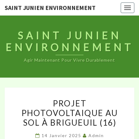
SAINT JUNIEN ENVIRONNEMENT
Togg
navig
SAINT JUNIEN
ENVIRONNEMENT
Agir Maintenant Pour Vivre Durablement
PROJET
PROJET
PHOTOVOLTAIQUE
PHOTOVOLTAIQUE AU
AU
SOL À BRIGUEUIL (16)
SOL
À
14 Janvier 2025
Admin
BRIGUEUIL