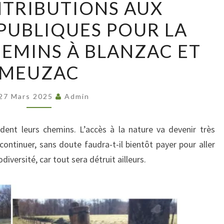
TRIBUTIONS AUX
CONTRIBUTIONS
PUBLIQUES POUR LA
AUX
ENQUÊTES
EMINS À BLANZAC ET
PUBLIQUES
MEUZAC
POUR
LA
27 Mars 2025
Admin
VENTE
DE
ent leurs chemins. L’accès à la nature va devenir très
CHEMINS
a continuer, sans doute faudra-t-il bientôt payer pour aller
À
diversité, car tout sera détruit ailleurs.
BLANZAC
ET
MEUZAC