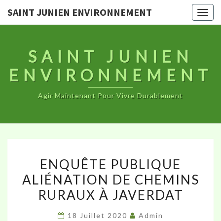
SAINT JUNIEN ENVIRONNEMENT
Togg
navig
SAINT JUNIEN
ENVIRONNEMENT
Agir Maintenant Pour Vivre Durablement
ENQUÊTE
ENQUÊTE PUBLIQUE
PUBLIQUE
ALIÉNATION DE CHEMINS
ALIÉNATION
RURAUX À JAVERDAT
DE
CHEMINS
18 Juillet 2020
Admin
RURAUX