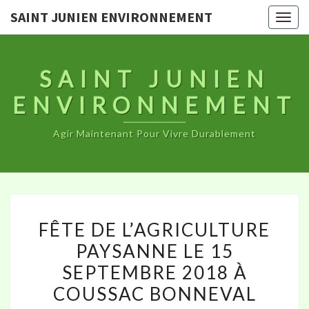
SAINT JUNIEN ENVIRONNEMENT
Togg
navig
SAINT JUNIEN
ENVIRONNEMENT
Agir Maintenant Pour Vivre Durablement
FÊTE
FÊTE DE L’AGRICULTURE
DE
PAYSANNE LE 15
L’AGRICULTURE
SEPTEMBRE 2018 À
PAYSANNE
LE
COUSSAC BONNEVAL
15