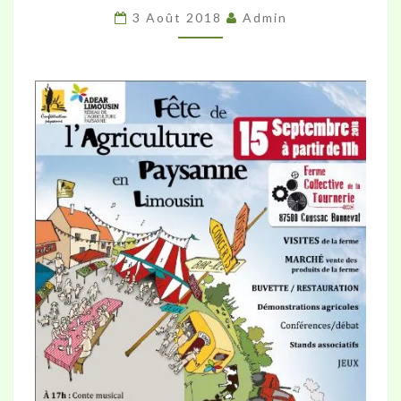
3 Août 2018
Admin
SEPTEMBRE
2018
À
COUSSAC
BONNEVAL