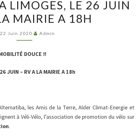
 LIMOGES, LE 26 JUIN
A
LA MAIRIE A 18H
LIMOGES,
LE
26
22 Juin 2020
Admin
JUIN
–
MOBILITÉ DOUCE !!
RV
A
6 JUIN – RV A LA MAIRIE A 18h
LA
MAIRIE
A
Alternatiba, les Amis de la Terre, Alder Climat-Energie et
18H
ignent à Véli-Vélo, l’association de promotion du vélo sur
tion
.