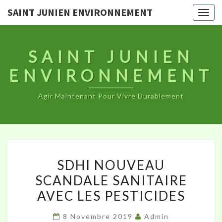
SAINT JUNIEN ENVIRONNEMENT
Togg
navig
SAINT JUNIEN
ENVIRONNEMENT
Agir Maintenant Pour Vivre Durablement
SDHI
SDHI NOUVEAU
NOUVEAU
SCANDALE SANITAIRE
SCANDALE
AVEC LES PESTICIDES
SANITAIRE
AVEC
8 Novembre 2019
Admin
LES