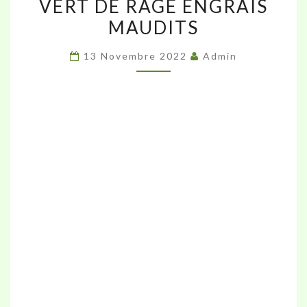
VERT DE RAGE ENGRAIS
DANS
MAUDITS
LE
CADRE
13 Novembre 2022
Admin
DU
FESTIVAL
ALIMENTERRE
:
VERT
DE
RAGE
ENGRAIS
MAUDITS