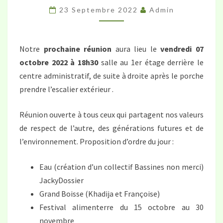
23 Septembre 2022
Admin
VENDREDI
07
OCTOBRE
Notre
prochaine réunion
aura lieu le
vendredi 07
2022
octobre 2022 à 18h30
salle au 1er étage derrière le
À
centre administratif, de suite à droite après le porche
18H30
prendre l’escalier extérieur .
Réunion ouverte à tous ceux qui partagent nos valeurs
de respect de l’autre, des générations futures et de
l’environnement. Proposition d’ordre du jour :
Eau (création d’un collectif Bassines non merci)
JackyDossier
Grand Boisse (Khadija et Françoise)
Festival alimenterre du 15 octobre au 30
novembre