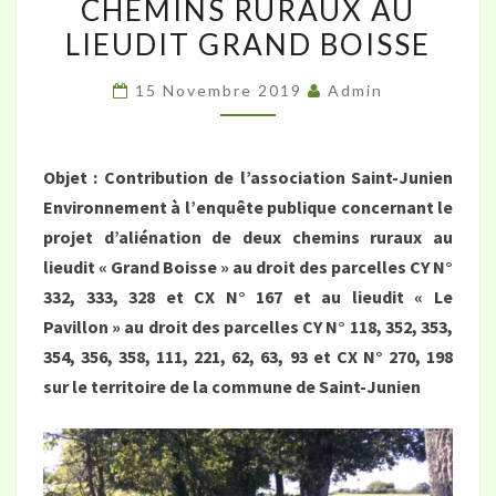
CHEMINS RURAUX AU
CONCERNANT
LIEUDIT GRAND BOISSE
LE
PROJET
15 Novembre 2019
Admin
D’ALIÉNATION
DE
DEUX
Objet : Contribution de l’association Saint-Junien
CHEMINS
Environnement à l’enquête publique concernant le
RURAUX
projet d’aliénation de deux chemins ruraux au
AU
lieudit « Grand Boisse » au droit des parcelles CY N°
LIEUDIT
332, 333, 328 et CX N° 167 et au lieudit « Le
GRAND
Pavillon » au droit des parcelles CY N° 118, 352, 353,
BOISSE
354, 356, 358, 111, 221, 62, 63, 93 et CX N° 270, 198
sur le territoire de la commune de Saint-Junien