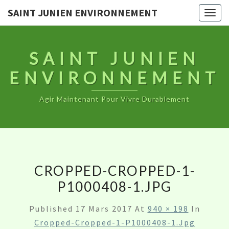
SAINT JUNIEN ENVIRONNEMENT
Togg
navig
SAINT JUNIEN
ENVIRONNEMENT
Agir Maintenant Pour Vivre Durablement
CROPPED-CROPPED-1-
P1000408-1.JPG
Published
17 Mars 2017
At
940 × 198
In
Cropped-Cropped-1-P1000408-1.jpg